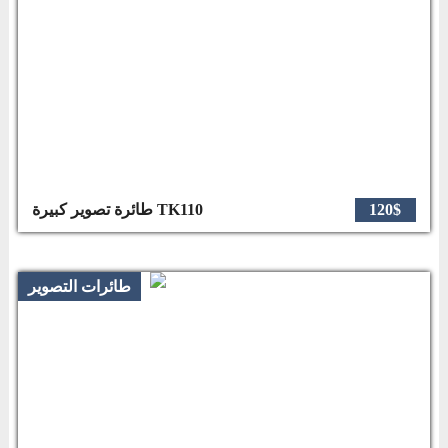
120$
طائرة تصوير كبيرة TK110
طائرات التصوير