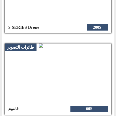
S-SERIES Drone
200$
طائرات التصوير
60$
فانتوم