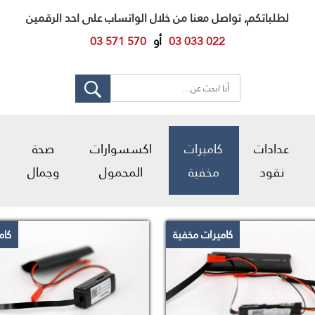
لطلباتكم, تواصل معنا من خلال الواتساب على احد الرقمين
03 033 022
أو
03 571 570
عدادات
كاميرات
اكسسوارات
صحة
نقود
مخفية
المحمول
وجمال
كاميرات مخفية
كام