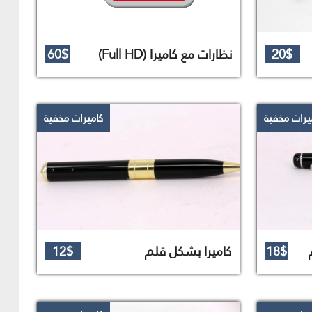
20$
نظارات مع كاميرا (Full HD)
60$
يرات مخفية
كاميرات مخفية
18$
كاميرا بشكل قلم
12$