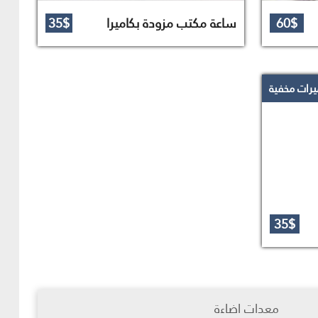
60$
ساعة مكتب مزودة بكاميرا
35$
يرات مخفية
35$
معدات اضاءة