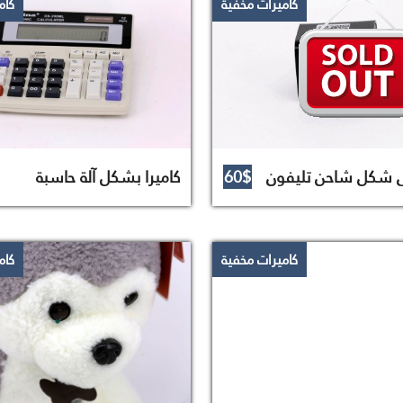
كاميرات مخفية
كام
ى شكل شاحن تليفون
60$
كاميرا بشكل آلة حاسبة
كاميرات مخفية
كام