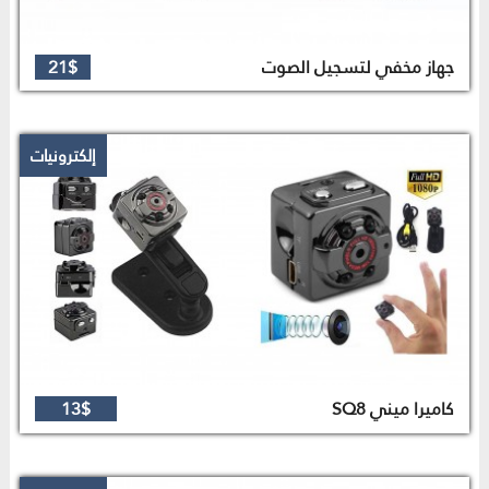
جهاز مخفي لتسجيل الصوت
21$
إلكترونيات
كاميرا ميني SQ8
13$