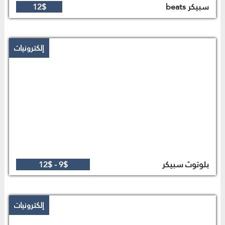
سبيكر beats
12$
إلكترونيات
بلوتوث سبيكر
9$ - 12$
إلكترونيات