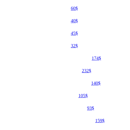
60$
40$
45$
32$
174$
232$
140$
105$
93$
159$