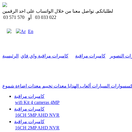
لطلباتكم, تواصل معنا من خلال الواتساب على احد الرقمين
03 571 570
03 033 022
أو
Ar
En
ات التصوير
كاميرات مراقبة
كاميرات مراقبة واي فاي
الرئيسية
كسسوارات السيارات
ألعاب
الهدايا
معدات تخييم
معدات اضاءة
شموع
كاميرات مراقبة
wifi Kit 4 cameras 4MP
كاميرات مراقبة
16CH 5MP AHD NVR
كاميرات مراقبة
16CH 2MP AHD NVR