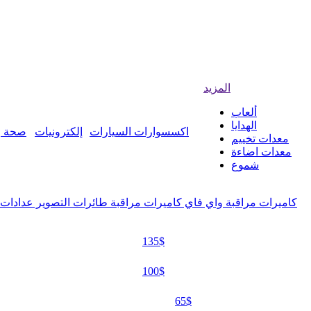
المزيد
ألعاب
الهدايا
اكسسوارات السيارات
إلكترونيات
صحة و
معدات تخييم
معدات اضاءة
شموع
كاميرات مراقبة واي فاي
كاميرات مراقبة
طائرات التصوير
عدادات 
135$
100$
65$