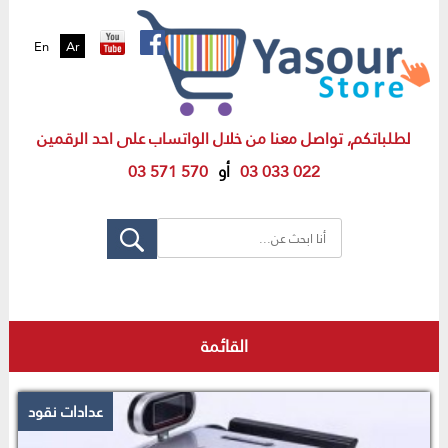
En
Ar
لطلباتكم, تواصل معنا من خلال الواتساب على احد الرقمين
03 033 022
أو
03 571 570
القائمة
عدادات نقود