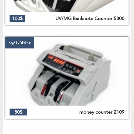
100$
5800 UV/MG Banknote Counter
عدادات نقود
80$
2109 money counter