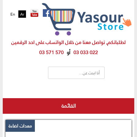
En
Ar
لطلباتكم, تواصل معنا من خلال الواتساب على احد الرقمين
03 033 022
أو
03 571 570
القائمة
معدات اضاءة