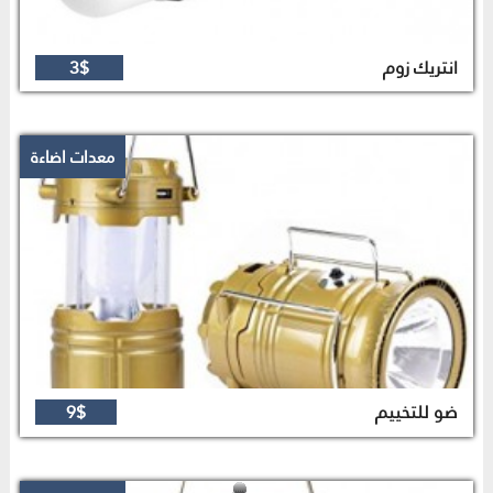
انتريك زوم
3$
معدات اضاءة
ضو للتخييم
9$