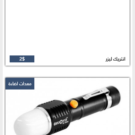
انتريك ليزر
2$
معدات اضاءة