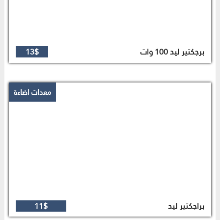
برجكتير ليد 100 وات
13$
معدات اضاءة
براجكتير ليد
11$