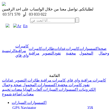
لطلباتكم, تواصل معنا من خلال الواتساب على احد الرقمين
03 571 570
03 033 022
أو
Ar
En
كاميرات
صحة
اكسسوارات
كاميرات
عدادات
طائرات
كاميرات
مراقبة
الرئيسية
جمال
المحمول
مخفية
نقود
التصوير
مراقبة
واي فاي
القائمة
كاميرات مراقبة واي فاي
كاميرات مراقبة
طائرات التصوير
عدادات
نقود
كاميرات مخفية
اكسسوارات المحمول
صحة وجمال
إلكترونيات
اكسسوارات السيارات
ألعاب
الهدايا
معدات تخييم
معدات اضاءة
شموع
اكسسوارات السيارات
GPS Navigator
35$