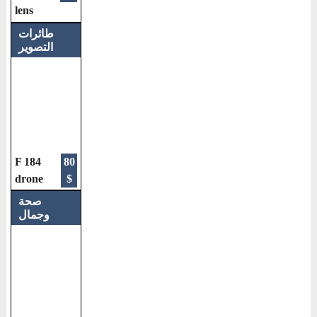
lens
طائرات
التصوير
F 184
80
drone
$
صحة
وجمال