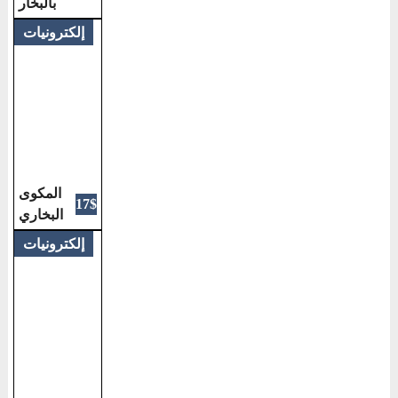
بالبخار
إلكترونيات
المكوى
17$
البخاري
إلكترونيات