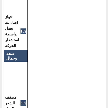
جهاز
اضاء ليد
يعمل
15$
بواسطة
استشعار
الحركة
صحة
وجمال
مصفف
الشعر
35$