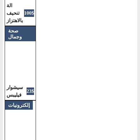
الة
تنحيف
100$
بالاهتزاز
صحة
وجمال
سيشوار
23$
فيليبس
إلكترونيات