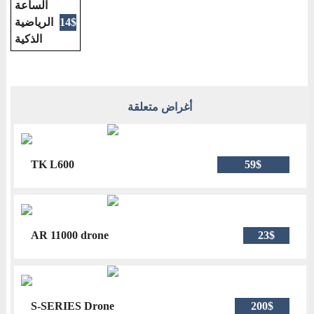
الساعة
الرياضية
14$
الذكية
أغراض متعلقة
TK L600
59$
AR 11000 drone
23$
S-SERIES Drone
200$