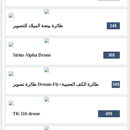
طائرة بيضة الميلاد للتصوير
24$
Sirius Alpha Drone
30$
طائرة تصوير Dream Fly+طائرة الكف العجيبة
50$
TK 116 drone
49$