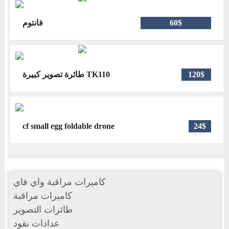
فانتوم
60$
طائرة تصوير كبيرة TK110
120$
cf small egg foldable drone
24$
كاميرات مراقبة واي فاي
كاميرات مراقبة
طائرات التصوير
عدادات نقود