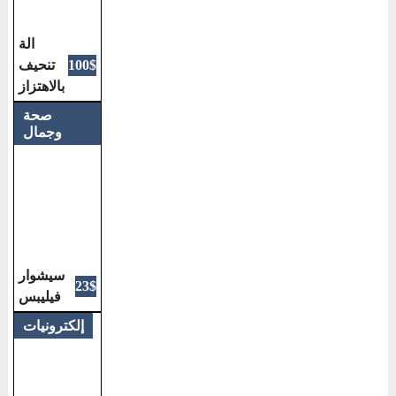
الة
تنحيف
100$
بالاهتزاز
صحة
وجمال
سيشوار
23$
فيليبس
إلكترونيات