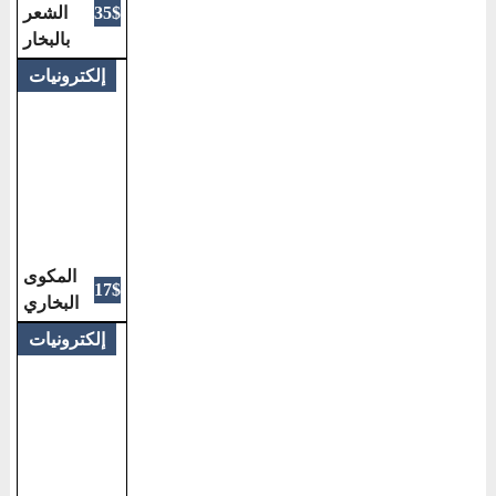
الشعر
35$
بالبخار
إلكترونيات
المكوى
17$
البخاري
إلكترونيات