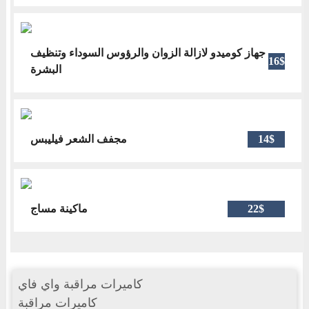
جهاز كوميدو لازالة الزوان والرؤوس السوداء وتنظيف
16$
البشرة
مجفف الشعر فيليبس
14$
ماكينة مساج
22$
كاميرات مراقبة واي فاي
كاميرات مراقبة