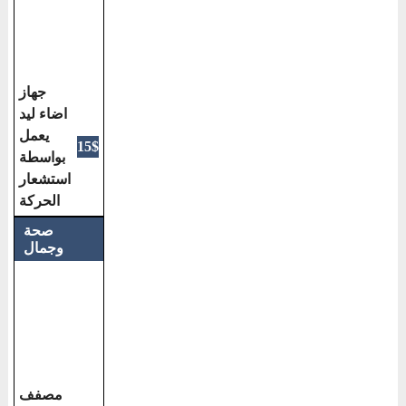
جهاز
اضاء ليد
يعمل
15$
بواسطة
استشعار
الحركة
صحة
وجمال
مصفف