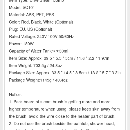
Model: SC101
Material: ABS, PET, PPS
Color: Red, Black, White (Optional)
Plug: EU, US (Optional)
Rated Voltage: 240V-100V 50/60Hz
Power: 180W
Capacity of Water Tankﾣﾺ30ml
Item Size: Approx. 29.5 * 5.5 * 5cm / 11.6 * 2.2 * 1.97in
Item Weight: 703.5g / 24.8oz
Package Size: Approx. 33.5 * 14.5 * 8.5cm / 13.2 * 5.7 * 3.3in
Package Weight:1145g / 40.4oz
Notice:
1. Back board of steam brush is getting more and more
higher temperature when using, please keep skin away from
the brush, avoid the wire close to the heater part of brush.
2. Do not use the brush beside the bathtub, shower head,