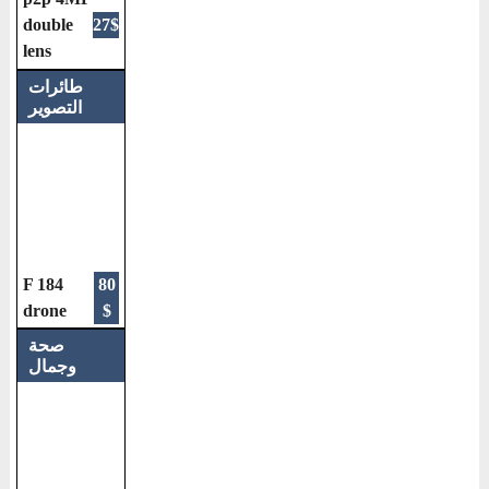
double
27$
lens
طائرات
التصوير
F 184
80
drone
$
صحة
وجمال