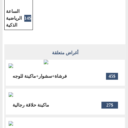
الساعة
الرياضية
14$
الذكية
أغراض متعلقة
فرشاة+سشوار+ماكينة للوجه
45$
ماكينة حلاقة رجالية
27$